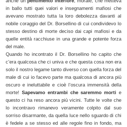
anche un
pentimento interiore
, morale, che metteva
in ballo tutti quei valori e insegnamenti mafiosi che
avevano mostrato tutta la loro debolezza davanti al
nobile coraggio del Dr. Borsellino di cui condividevo lo
stesso destino di morte deciso dai capi mafiosi e da
quelle entità racchiuse in una grande e potente forza
del male.
Quando ho incontrato il Dr. Borsellino ho capito che
c’era qualcosa che ci univa e che questa cosa non era
solo il nostro legame tanto diverso con quella forza del
male di cui io facevo parte ma qualcosa di ancora più
oscuro e ineluttabile e cioè l’oscura immensità della
morte!
Sapevamo entrambi che saremmo morti
e
questo ci ha reso ancora più vicini. Tutte le volte che
lo incontravo rimanevo veramente colpito dal suo
sorriso disarmante, da quella luce nello sguardo di chi
è fedele a se stesso ed alle regole fino in fondo, ma